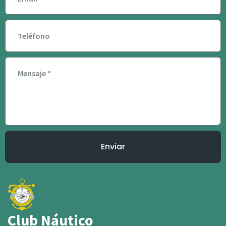
Enviar
Club Náutico