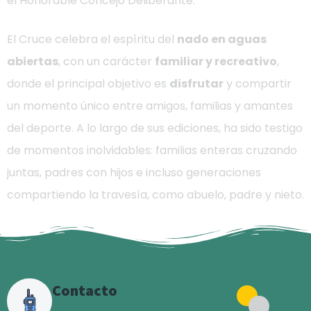
el Honorable Concejo Deliberante.
El Cruce celebra el espíritu del
nado en aguas
abiertas
, con un carácter
familiar y recreativo
,
donde el principal objetivo es
disfrutar
y compartir
un momento único entre amigos, familias y amantes
del deporte. A lo largo de sus ediciones, ha sido testigo
de momentos inolvidables: familias enteras cruzando
juntas, padres con hijos e incluso generaciones
compartiendo la travesía, como abuelo, padre y nieto.
Contacto