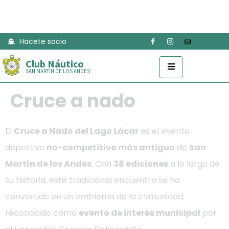
Hacete socio
Club Náutico
SAN MARTÍN DE LOS ANDES
Cruce a nado
El
Cruce a Nado del Lago Lácar
es el evento
deportivo
no-competitivo más antiguo
de
San
Martín de los Andes
. Con
38 ediciones
a lo largo de
su historia, este tradicional encuentro se ha
convertido en un emblema de la comunidad,
reconocido como
evento de interés municipal
por